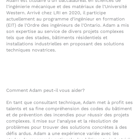
e
n
k
Adam est titulaire d’un baccalauréat en sciences de
l
e
e
l’ingénierie mécanique et des matériaux de l’Université
o
-
d
Western. Arrivé chez LRI en 2020, il participe
actuellement au programme d’ingénieur en formation
p
a
i
(EIT) de l’Ordre des ingénieurs de l’Ontario. Adam a mis
e
l
n
son expertise au service de divers projets complexes
t
-
tels que des stades, bâtiments résidentiels et
i
installations industrielles en proposant des solutions
n
techniques novatrices.
Comment Adam peut-il vous aider?
En tant que consultant technique, Adam met à profit ses
talents et sa fine compréhension des codes du bâtiment
et de prévention des incendies pour réussir des projets
complexes. Il mise sur l’analyse et la résolution de
problèmes pour trouver des solutions concrètes à des
défis ardus. Adam a une expérience variée avec les