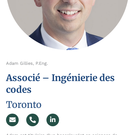
Adam Gillies, P.Eng.
Associé – Ingénierie des
codes
Toronto
E
P
L
n
h
i
v
o
n