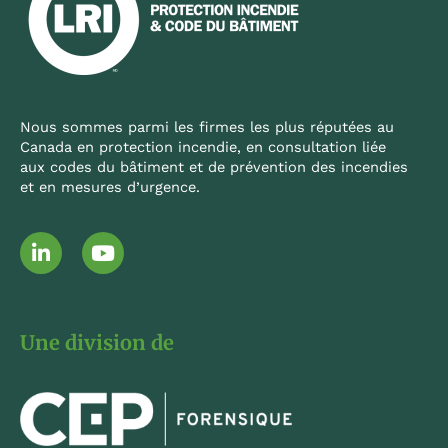
Nous sommes parmi les firmes les plus réputées au
Canada en protection incendie, en consultation liée
aux codes du bâtiment et de prévention des incendies
et en mesures d’urgence.
L
Y
i
o
n
u
k
t
e
u
Une division de
d
b
i
e
n
-
i