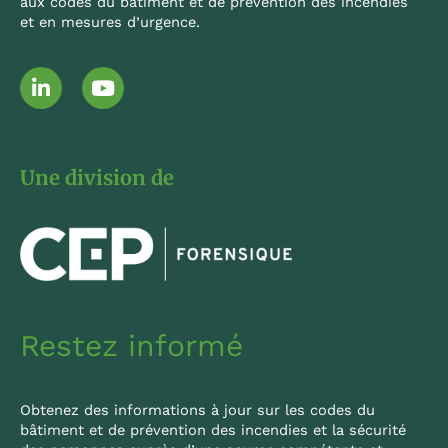
aux codes du bâtiment et de prévention des incendies
et en mesures d’urgence.
L
Y
i
o
n
u
k
t
e
u
Une division de
d
b
i
e
n
-
i
n
Restez informé
Obtenez des informations à jour sur les codes du
bâtiment et de prévention des incendies et la sécurité