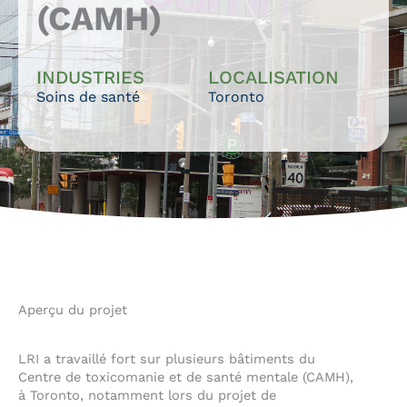
(CAMH)
INDUSTRIES
LOCALISATION
Soins de santé
Toronto
Aperçu du projet
LRI a travaillé fort sur plusieurs bâtiments du
Centre de toxicomanie et de santé mentale (CAMH),
à Toronto, notamment lors du projet de