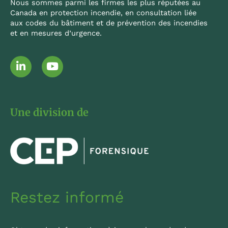
Nous sommes parmi les firmes les plus réputées au
Canada en protection incendie, en consultation liée
aux codes du bâtiment et de prévention des incendies
et en mesures d’urgence.
L
Y
i
o
n
u
k
t
e
u
Une division de
d
b
i
e
n
-
i
n
Restez informé